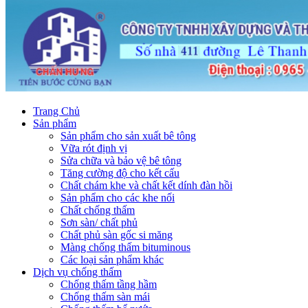
Trang Chủ
Sản phẩm
Sản phẩm cho sản xuất bê tông
Vữa rót định vị
Sửa chữa và bảo vệ bê tông
Tăng cường độ cho kết cấu
Chất chám khe và chất kết dính đàn hồi
Sản phẩm cho các khe nối
Chất chống thấm
Sơn sàn/ chất phủ
Chất phủ sàn gốc si măng
Màng chống thấm bituminous
Các loại sản phẩm khác
Dịch vụ chống thấm
Chống thấm tầng hầm
Chống thấm sàn mái