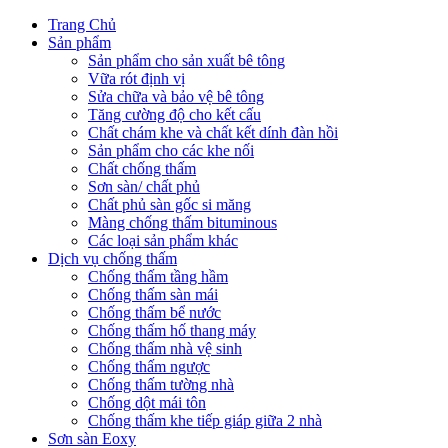
Trang Chủ
Sản phẩm
Sản phẩm cho sản xuất bê tông
Vữa rót định vị
Sửa chữa và bảo vệ bê tông
Tăng cường độ cho kết cấu
Chất chám khe và chất kết dính đàn hồi
Sản phẩm cho các khe nối
Chất chống thấm
Sơn sàn/ chất phủ
Chất phủ sàn gốc si măng
Màng chống thấm bituminous
Các loại sản phẩm khác
Dịch vụ chống thấm
Chống thấm tầng hầm
Chống thấm sàn mái
Chống thấm bể nước
Chống thấm hố thang máy
Chống thấm nhà vệ sinh
Chống thấm ngược
Chống thấm tường nhà
Chống dột mái tôn
Chống thấm khe tiếp giáp giữa 2 nhà
Sơn sàn Eoxy