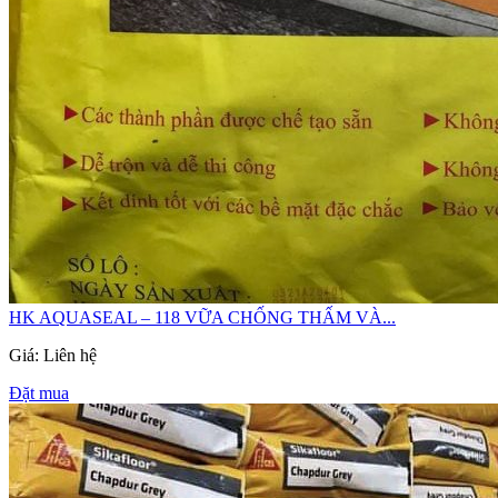
HK AQUASEAL – 118 VỮA CHỐNG THẤM VÀ...
Giá: Liên hệ
Đặt mua