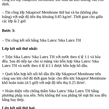
dính.
– Thi công lớp Sikaproof Membrane thứ hai và ba (không pha
loãng) với mật độ tiêu thụ khoảng 0.85 kg/m². Thời gian cho giữa
các lớp là 2 giờ.
Bước 3:
– Thi công kết nối bằng Sika Latex/ Sika Latex TH
Lớp kết nối thứ nhất:
+ Trộn Sika Latex/ Sika Latex TH với nước theo tỉ lệ 1:1 và hòa
đều. Sau đó tiếp tục cho xi măng vào hỗn hợp Sika Latex/ Sika
Latex TH và nước theo tỉ lệ 4:1:1 được hỗn hợp hồ dầu.
+ Quét hỗn hợp kết nối hồ dầu lên lớp Sikaproof Membrane trên
cùng sau khi chờ đủ thời gian hoặc cho đến khi Sikaprof Membrane
khô hoàn toàn (4-5 giờ) với mật độ tiêu thụ 0.25 lít/m².
+ Hoàn thiện vữa chống thấm Sika Latex/ Sika Latex TH bằng
phương pháp xoa nền. Nếu không thể xoa phẳng bề mặt thì xoa đều
bằng bay thép.
Lớp kết nối thứ hai: