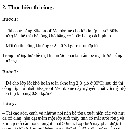
2. Thực hiện thi công.
Bước 1:
– Thi công bằng Sikaproof Membrane cho lớp lót (pha với 50%
nước) lên bề mặt bê tông khô bằng cọ hoặc bằng cách phun.
– Mật độ thi công khoảng 0.2 – 0.3 kg/m² cho lớp lót.
Trong trường hợp bề mặt hút nước phải làm ẩm bề mặt trước bằng
nước sạch.
Bước 2:
– Để cho lớp lót khô hoàn toàn (khoảng 2-3 giờ ở 30ºC) sau đó thi
công lớp thứ nhất Sikaproof Membrane dày nguyên chất với mật độ
tiêu thụ khoảng 0.85 kg/m².
Lưu ý:
– Tại các góc, cạnh và những nơi nền bê tông xuất hiện các vết nứt
đã cố định, nên đặt thêm một lớp lưới thủy tinh có mắt lưới rỗng và
khi ráp nối cần nối chồng ít nhất 50mm. Lớp lưới này phải được thi
công lên lớp Sikaproof Membrane thứ nhất đã khô nhưng vẫn còn