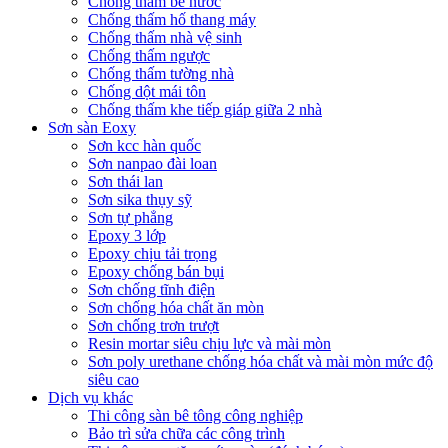
Chống thấm bể nước
Chống thấm hố thang máy
Chống thấm nhà vệ sinh
Chống thấm ngược
Chống thấm tường nhà
Chống dột mái tôn
Chống thấm khe tiếp giáp giữa 2 nhà
Sơn sàn Eoxy
Sơn kcc hàn quốc
Sơn nanpao đài loan
Sơn thái lan
Sơn sika thụy sỹ
Sơn tự phẳng
Epoxy 3 lớp
Epoxy chịu tải trọng
Epoxy chống bán bụi
Sơn chống tĩnh điện
Sơn chống hóa chất ăn mòn
Sơn chống trơn trượt
Resin mortar siêu chịu lực và mài mòn
Sơn poly urethane chống hóa chất và mài mòn mức độ
siêu cao
Dịch vụ khác
Thi công sàn bê tông công nghiệp
Bảo trì sửa chữa các công trình