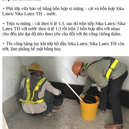
+ Phủ lớp vữa bảo vệ bằng hỗn hợp xi măng – cát và hỗn hợp Sika
Latex/ Sika Latex TH – nước.
+ Trộn xi măng – cát theo tỉ lệ 1:3, sau đó trộn tiếp Sika Latex/ Sika
Latex TH với nước theo tỉ lệ 1:3 rồi trộn 2 hỗn hợp đều với nhau
cho đến khi đạt độ dẻo theo yêu cầu đối với thi công chống thấm.
+ Thi công bằng tay khi lớp hồ dầu Sika Latex/ Sika Latex TH còn
ướt, làm phẳng bề mặt bằng bay.