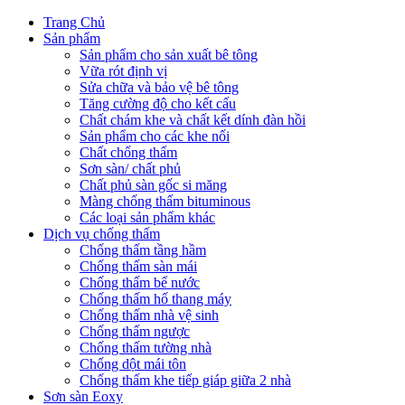
Trang Chủ
Sản phẩm
Sản phẩm cho sản xuất bê tông
Vữa rót định vị
Sửa chữa và bảo vệ bê tông
Tăng cường độ cho kết cấu
Chất chám khe và chất kết dính đàn hồi
Sản phẩm cho các khe nối
Chất chống thấm
Sơn sàn/ chất phủ
Chất phủ sàn gốc si măng
Màng chống thấm bituminous
Các loại sản phẩm khác
Dịch vụ chống thấm
Chống thấm tầng hầm
Chống thấm sàn mái
Chống thấm bể nước
Chống thấm hố thang máy
Chống thấm nhà vệ sinh
Chống thấm ngược
Chống thấm tường nhà
Chống dột mái tôn
Chống thấm khe tiếp giáp giữa 2 nhà
Sơn sàn Eoxy