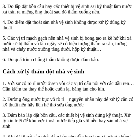
3. Do lắp đặt bồn cầu hay các thiết bị vệ sinh sai kỹ thuật làm nước
xả tràn ra miệng ống thoát sau đó thấm xuống nền.
4. Do điểm đặt thoát sàn nhà vệ sinh không được xử lý đúng kỹ
thuật.
5. Các vị trí mạch gạch nền nhà vệ sinh bị bong tạo ra kẽ hở khi xả
nước sẽ bị thấm và lâu ngày sẽ có hiện tượng thấm ra sàn, tường
nhà và chảy nước xuống tầng dưới, hộp kỹ thuật…
6. Do quá trình chống thấm không được đảm bảo.
Cách xử lý thấm dột nhà vệ sinh
1. Với sự cố rò rỉ nước ở sen vòi các vị trí đấu nối với các đầu ren…
Cần kiểm tra thay thế hoặc cuốn lại băng tan cho kín.
2. Đường ống nước bục vỡ rò rỉ – nguyên nhân này để xử lý cần có
kỹ thuật nên hãy liên hệ thợ sửa ống nước
3. Đảm bảo lắp đặt bồn cầu, các thiết bị vệ sinh đúng kỹ thuật. Xử
lý kín triệt để khu vực thoát nước tiếp giá với nền hay sàn nhà vệ
sinh.
4. Khi đặt thoát sàn phải đảm bảo cho đầy keo hay xi măng không