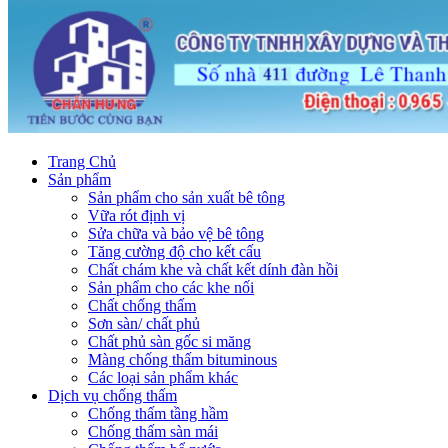
Trang Chủ
Sản phẩm
Sản phẩm cho sản xuất bê tông
Vữa rót định vị
Sửa chữa và bảo vệ bê tông
Tăng cường độ cho kết cấu
Chất chám khe và chất kết dính đàn hồi
Sản phẩm cho các khe nối
Chất chống thấm
Sơn sàn/ chất phủ
Chất phủ sàn gốc si măng
Màng chống thấm bituminous
Các loại sản phẩm khác
Dịch vụ chống thấm
Chống thấm tầng hầm
Chống thấm sàn mái