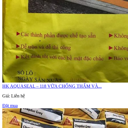
HK AQUASEAL – 118 VỮA CHỐNG THẤM VÀ...
Giá: Liên hệ
Đặt mua