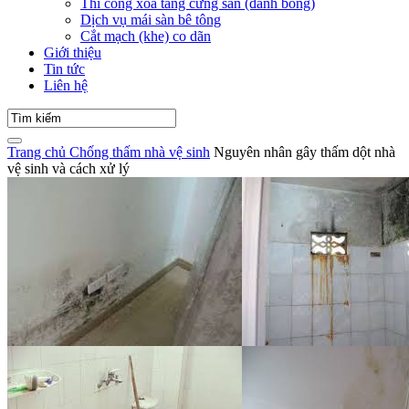
Thi công xoa tăng cứng sàn (đánh bóng)
Dịch vụ mái sàn bê tông
Cắt mạch (khe) co dãn
Giới thiệu
Tin tức
Liên hệ
Trang chủ
Chống thấm nhà vệ sinh
Nguyên nhân gây thấm dột nhà
vệ sinh và cách xử lý