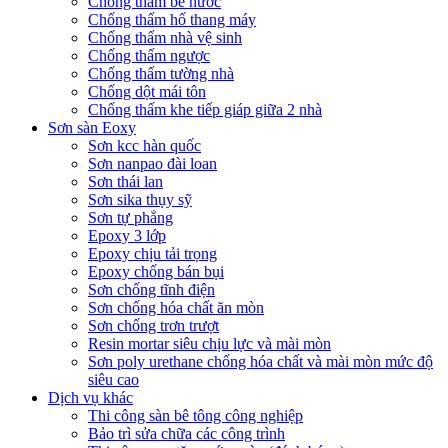
Chống thấm bể nước
Chống thấm hố thang máy
Chống thấm nhà vệ sinh
Chống thấm ngược
Chống thấm tường nhà
Chống dột mái tôn
Chống thấm khe tiếp giáp giữa 2 nhà
Sơn sàn Eoxy
Sơn kcc hàn quốc
Sơn nanpao đài loan
Sơn thái lan
Sơn sika thụy sỹ
Sơn tự phẳng
Epoxy 3 lớp
Epoxy chịu tải trọng
Epoxy chống bán bụi
Sơn chống tĩnh điện
Sơn chống hóa chất ăn mòn
Sơn chống trơn trượt
Resin mortar siêu chịu lực và mài mòn
Sơn poly urethane chống hóa chất và mài mòn mức độ
siêu cao
Dịch vụ khác
Thi công sàn bê tông công nghiệp
Bảo trì sửa chữa các công trình