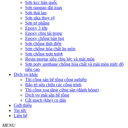
Sơn kcc hàn quốc
Sơn nanpao đài loan
Sơn thái lan
Sơn sika thụy sỹ
Sơn tự phẳng
Epoxy 3 lớp
Epoxy chịu tải trọng
Epoxy chống bán bụi
Sơn chống tĩnh điện
Sơn chống hóa chất ăn mòn
Sơn chống trơn trượt
Resin mortar siêu chịu lực và mài mòn
Sơn poly urethane chống hóa chất và mài mòn mức độ
siêu cao
Dịch vụ khác
Thi công sàn bê tông công nghiệp
Bảo trì sửa chữa các công trình
Thi công xoa tăng cứng sàn (đánh bóng)
Dịch vụ mái sàn bê tông
Cắt mạch (khe) co dãn
Giới thiệu
Tin tức
Liên hệ
MENU