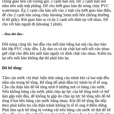
Dùng giao bén cắt vuông góc 2 cạnh hàn nối. Để 2 cạnh hàn nối
nằm trên một mặt phẳng. Để cho lưỡi giao hàn đủ nóng chảy PVC
waterstops. Ép 2 cạnh cần hàn nối vào 2 mặt của lưỡi giao hàn điện,
để cho 2 cạnh hàn nóng chảy khoảng 5mm mỗi bên (thông thường
là 60 giây). Rút giao hàn ra và ép 2 cạnh nối dính lại với nhau. Để
cho vết hàn nguội đi (khoảng 3 phút).
– Hàn đối đầu :
Đốt nóng cùng lúc hai đầu của mối hàn bằng hai mặ của dao hàn
khi lớp PVC chảy đều. Lấy dao ra và ép chặt hai mối nối vào nhau
giữ chặt cho đến khi mối hàn nguội và dính chặt vào nhau. Kiểm tra
lại nếu mối hàn không đạt thì phải hàn lại.
Đổ bê tông:
Tấm cản nước chỉ thực hiện tính năng của mình khi cả hai mặt đều
nằm sâu trong bê tông. Bê tông đổ phải đầm kỹ tránh bị rổ tổ ong.
Cần cẩn thận khi đổ bê tông tươi ở những nơi có băng cản nước.
Nếu không băng cản nước phải chịu áp lực của bê tông tươi có thể
làm gập một đầu, để không bị gập do chịu áp lực bê tông nên đổ bê
tông ở hai bên băng cản nước bằng nhau. Khi đổ bê tông lần tiếp
theo phải kiểm tra cẩn thận tránh không bị rổ tô ong ở điểm dừng.
Phải làm sạch bê tông bị vương vãi trên băng cản nước từ đợt đổ bê