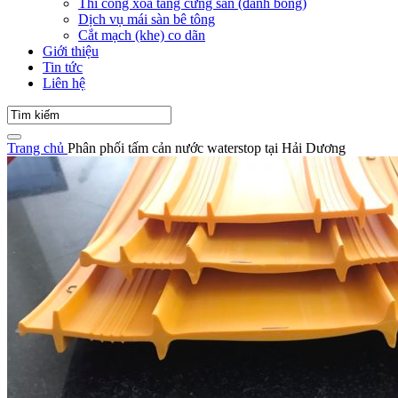
Thi công xoa tăng cứng sàn (đánh bóng)
Dịch vụ mái sàn bê tông
Cắt mạch (khe) co dãn
Giới thiệu
Tin tức
Liên hệ
Trang chủ
Phân phối tấm cản nước waterstop tại Hải Dương