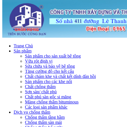
Trang Chủ
Sản phẩm
Sản phẩm cho sản xuất bê tông
Vữa rót định vị
Sửa chữa và bảo vệ bê tông
Tăng cường độ cho kết cấu
Chất chám khe và chất kết dính đàn hồi
Sản phẩm cho các khe nối
Chất chống thấm
Sơn sàn/ chất phủ
Chất phủ sàn gốc si măng
Màng chống thấm bituminous
Các loại sản phẩm khác
Dịch vụ chống thấm
Chống thấm tầng hầm
Chống thấm sàn mái