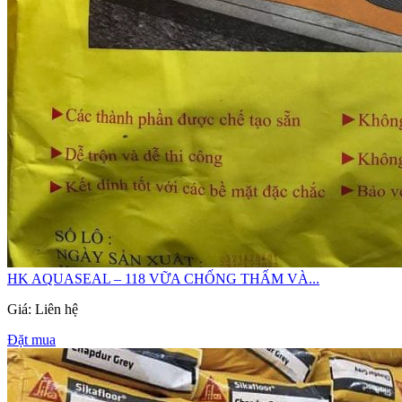
HK AQUASEAL – 118 VỮA CHỐNG THẤM VÀ...
Giá: Liên hệ
Đặt mua