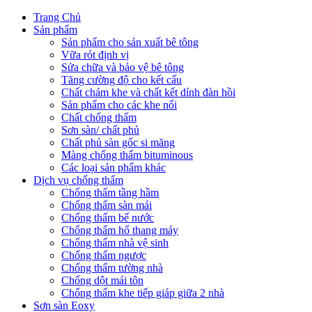
Trang Chủ
Sản phẩm
Sản phẩm cho sản xuất bê tông
Vữa rót định vị
Sửa chữa và bảo vệ bê tông
Tăng cường độ cho kết cấu
Chất chám khe và chất kết dính đàn hồi
Sản phẩm cho các khe nối
Chất chống thấm
Sơn sàn/ chất phủ
Chất phủ sàn gốc si măng
Màng chống thấm bituminous
Các loại sản phẩm khác
Dịch vụ chống thấm
Chống thấm tầng hầm
Chống thấm sàn mái
Chống thấm bể nước
Chống thấm hố thang máy
Chống thấm nhà vệ sinh
Chống thấm ngược
Chống thấm tường nhà
Chống dột mái tôn
Chống thấm khe tiếp giáp giữa 2 nhà
Sơn sàn Eoxy