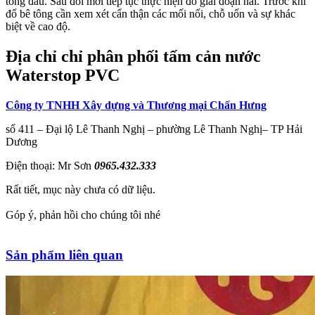
tông đầu. Sau đói mới tiếp tục thực hiện đổ giai đoạn hai. Trước khi
đổ bê tông cần xem xét cẩn thận các mối nối, chỗ uốn và sự khác
biệt về cao độ.
Địa chỉ chỉ phân phối tấm cản nước
Waterstop PVC
Công ty TNHH Xây dựng và Thương mại Chấn Hưng
số 411 – Đại lộ Lê Thanh Nghị – phường Lê Thanh Nghị– TP Hải
Dương
Điện thoại: Mr Sơn
0965.432.333
Rất tiết, mục này chưa có dữ liệu.
Góp ý, phản hồi cho chúng tôi nhé
Sản phẩm liên quan