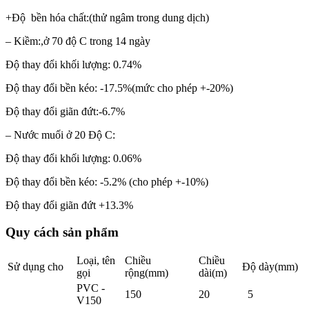
+Độ bền hóa chất:(thử ngâm trong dung dịch)
– Kiềm:,ở 70 độ C trong 14 ngày
Độ thay đổi khối lượng: 0.74%
Độ thay đổi bền kéo: -17.5%(mức cho phép +-20%)
Độ thay đổi giãn đứt:-6.7%
– Nước muối ở 20 Độ C:
Độ thay đổi khối lượng: 0.06%
Độ thay đổi bền kéo: -5.2% (cho phép +-10%)
Độ thay đổi giãn đứt +13.3%
Quy cách sản phẩm
Loại, tên
Chiều
Chiều
Sử dụng cho
Độ dày(mm)
gọi
rộng(mm)
dài(m)
PVC -
150
20
5
V150