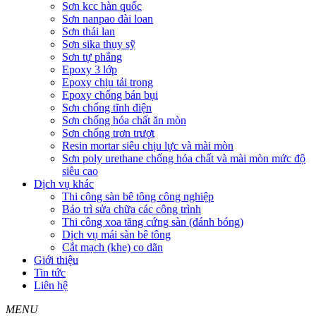
Sơn kcc hàn quốc
Sơn nanpao đài loan
Sơn thái lan
Sơn sika thụy sỹ
Sơn tự phẳng
Epoxy 3 lớp
Epoxy chịu tải trọng
Epoxy chống bán bụi
Sơn chống tĩnh điện
Sơn chống hóa chất ăn mòn
Sơn chống trơn trượt
Resin mortar siêu chịu lực và mài mòn
Sơn poly urethane chống hóa chất và mài mòn mức độ
siêu cao
Dịch vụ khác
Thi công sàn bê tông công nghiệp
Bảo trì sửa chữa các công trình
Thi công xoa tăng cứng sàn (đánh bóng)
Dịch vụ mái sàn bê tông
Cắt mạch (khe) co dãn
Giới thiệu
Tin tức
Liên hệ
MENU