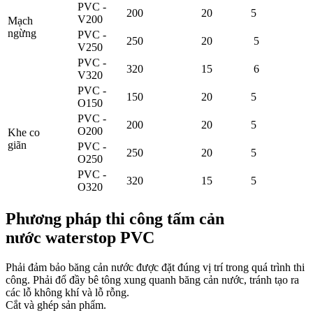
PVC -
200
20
5
V200
Mạch
ngừng
PVC -
250
20
5
V250
PVC -
320
15
6
V320
PVC -
150
20
5
O150
PVC -
200
20
5
O200
Khe co
giãn
PVC -
250
20
5
O250
PVC -
320
15
5
O320
Phương pháp thi công tấm cản
nước waterstop PVC
Phải đảm bảo băng cản nước được đặt đúng vị trí trong quá trình thi
công. Phải đổ đầy bê tông xung quanh băng cản nước, tránh tạo ra
các lỗ không khí và lỗ rỗng.
Cắt và ghép sản phẩm.