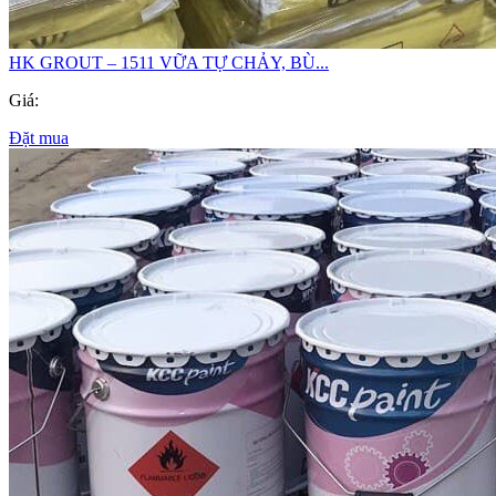
HK GROUT – 1511 VỮA TỰ CHẢY, BÙ...
Giá:
Đặt mua