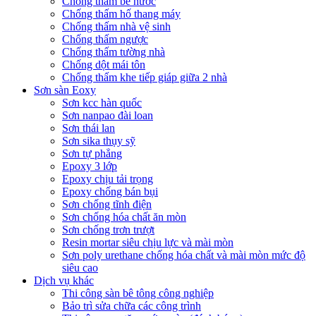
Chống thấm bể nước
Chống thấm hố thang máy
Chống thấm nhà vệ sinh
Chống thấm ngược
Chống thấm tường nhà
Chống dột mái tôn
Chống thấm khe tiếp giáp giữa 2 nhà
Sơn sàn Eoxy
Sơn kcc hàn quốc
Sơn nanpao đài loan
Sơn thái lan
Sơn sika thụy sỹ
Sơn tự phẳng
Epoxy 3 lớp
Epoxy chịu tải trọng
Epoxy chống bán bụi
Sơn chống tĩnh điện
Sơn chống hóa chất ăn mòn
Sơn chống trơn trượt
Resin mortar siêu chịu lực và mài mòn
Sơn poly urethane chống hóa chất và mài mòn mức độ
siêu cao
Dịch vụ khác
Thi công sàn bê tông công nghiệp
Bảo trì sửa chữa các công trình