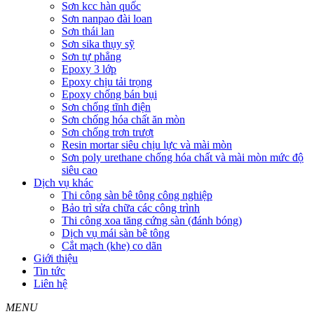
Sơn kcc hàn quốc
Sơn nanpao đài loan
Sơn thái lan
Sơn sika thụy sỹ
Sơn tự phẳng
Epoxy 3 lớp
Epoxy chịu tải trọng
Epoxy chống bán bụi
Sơn chống tĩnh điện
Sơn chống hóa chất ăn mòn
Sơn chống trơn trượt
Resin mortar siêu chịu lực và mài mòn
Sơn poly urethane chống hóa chất và mài mòn mức độ
siêu cao
Dịch vụ khác
Thi công sàn bê tông công nghiệp
Bảo trì sửa chữa các công trình
Thi công xoa tăng cứng sàn (đánh bóng)
Dịch vụ mái sàn bê tông
Cắt mạch (khe) co dãn
Giới thiệu
Tin tức
Liên hệ
MENU