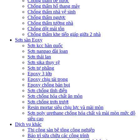
Chống thấm bể nước
Chống thấm hố thang máy
Chống thấm nhà vệ sinh
Chống thấm ngược
Chống thấm tường nhà
Chống dột mái tôn
Chống thấm khe tiếp giáp giữa 2 nhà
Sơn sàn Eoxy
Sơn kcc hàn quốc
Sơn nanpao đài loan
Sơn thái lan
Sơn sika thụy sỹ
Sơn tự phẳng
Epoxy 3 lớp
Epoxy chịu tải trọng
Epoxy chống bán bụi
Sơn chống tĩnh điện
Sơn chống hóa chất ăn mòn
Sơn chống trơn trượt
Resin mortar siêu chịu lực và mài mòn
Sơn poly urethane chống hóa chất và mài mòn mức độ
siêu cao
Dịch vụ khác
Thi công sàn bê tông công nghiệp
Bảo trì sửa chữa các công trình