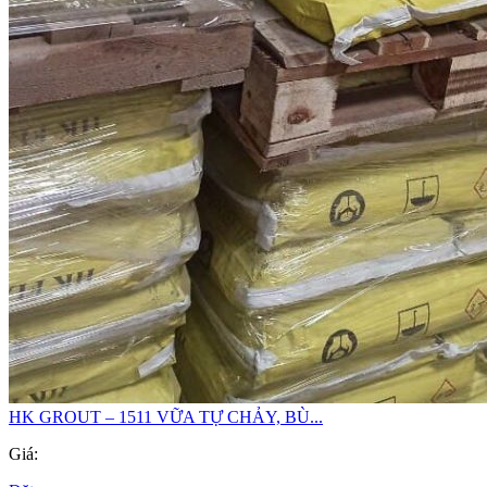
HK GROUT – 1511 VỮA TỰ CHẢY, BÙ...
Giá: