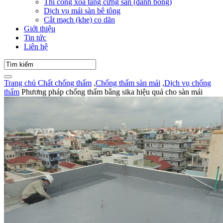
Thi công xoa tăng cứng sàn (đánh bóng)
Dịch vụ mái sàn bê tông
Cắt mạch (khe) co dãn
Giới thiệu
Tin tức
Liên hệ
Trang chủ
Chất chống thấm
,
Chống thấm sàn mái
,
Dịch vụ chống
thấm
Phương pháp chống thấm bằng sika hiệu quả cho sàn mái