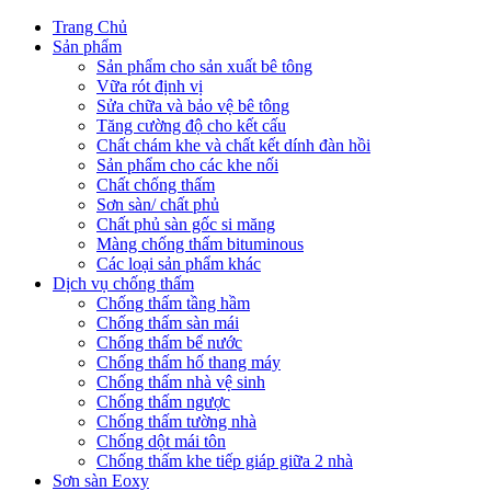
Trang Chủ
Sản phẩm
Sản phẩm cho sản xuất bê tông
Vữa rót định vị
Sửa chữa và bảo vệ bê tông
Tăng cường độ cho kết cấu
Chất chám khe và chất kết dính đàn hồi
Sản phẩm cho các khe nối
Chất chống thấm
Sơn sàn/ chất phủ
Chất phủ sàn gốc si măng
Màng chống thấm bituminous
Các loại sản phẩm khác
Dịch vụ chống thấm
Chống thấm tầng hầm
Chống thấm sàn mái
Chống thấm bể nước
Chống thấm hố thang máy
Chống thấm nhà vệ sinh
Chống thấm ngược
Chống thấm tường nhà
Chống dột mái tôn
Chống thấm khe tiếp giáp giữa 2 nhà
Sơn sàn Eoxy