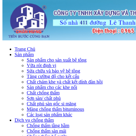
Trang Chủ
Sản phẩm
Sản phẩm cho sản xuất bê tông
Vữa rót định vị
Sửa chữa và bảo vệ bê tông
Tăng cường độ cho kết cấu
Chất chám khe và chất kết dính đàn hồi
Sản phẩm cho các khe nối
Chất chống thấm
Sơn sàn/ chất phủ
Chất phủ sàn gốc si măng
Màng chống thấm bituminous
Các loại sản phẩm khác
Dịch vụ chống thấm
Chống thấm tầng hầm
Chống thấm sàn mái