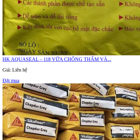
HK AQUASEAL – 118 VỮA CHỐNG THẤM VÀ...
Giá: Liên hệ
Đặt mua