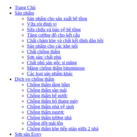
Trang Chủ
Sản phẩm
Sản phẩm cho sản xuất bê tông
Vữa rót định vị
Sửa chữa và bảo vệ bê tông
Tăng cường độ cho kết cấu
Chất chám khe và chất kết dính đàn hồi
Sản phẩm cho các khe nối
Chất chống thấm
Sơn sàn/ chất phủ
Chất phủ sàn gốc si măng
Màng chống thấm bituminous
Các loại sản phẩm khác
Dịch vụ chống thấm
Chống thấm tầng hầm
Chống thấm sàn mái
Chống thấm bể nước
Chống thấm hố thang máy
Chống thấm nhà vệ sinh
Chống thấm ngược
Chống thấm tường nhà
Chống dột mái tôn
Chống thấm khe tiếp giáp giữa 2 nhà
Sơn sàn Eoxy