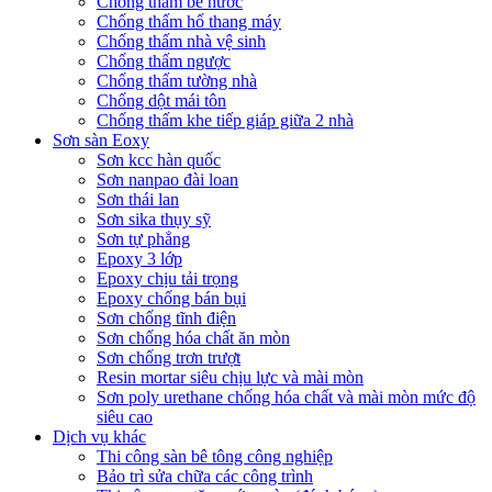
Chống thấm bể nước
Chống thấm hố thang máy
Chống thấm nhà vệ sinh
Chống thấm ngược
Chống thấm tường nhà
Chống dột mái tôn
Chống thấm khe tiếp giáp giữa 2 nhà
Sơn sàn Eoxy
Sơn kcc hàn quốc
Sơn nanpao đài loan
Sơn thái lan
Sơn sika thụy sỹ
Sơn tự phẳng
Epoxy 3 lớp
Epoxy chịu tải trọng
Epoxy chống bán bụi
Sơn chống tĩnh điện
Sơn chống hóa chất ăn mòn
Sơn chống trơn trượt
Resin mortar siêu chịu lực và mài mòn
Sơn poly urethane chống hóa chất và mài mòn mức độ
siêu cao
Dịch vụ khác
Thi công sàn bê tông công nghiệp
Bảo trì sửa chữa các công trình