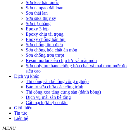
Sơn kcc hàn quốc
Sơn nanpao đài loan
Sơn thái lan
Sơn sika thụy sỹ
Sơn tự phẳng
Epoxy 3 lớp
Epoxy chịu tải trọng
Epoxy chống bán bụi
Sơn chống tĩnh điện
Sơn chống hóa chất ăn mòn
Sơn chống trơn trượt
Resin mortar siêu chịu lực và mài mòn
Sơn poly urethane chống hóa chất và mài mòn mức độ
siêu cao
Dịch vụ khác
Thi công sàn bê tông công nghiệp
Bảo trì sửa chữa các công trình
Thi công xoa tăng cứng sàn (đánh bóng)
Dịch vụ mái sàn bê tông
Cắt mạch (khe) co dãn
Giới thiệu
Tin tức
Liên hệ
MENU