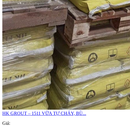
HK GROUT – 1511 VỮA TỰ CHẢY, BÙ...
Giá: