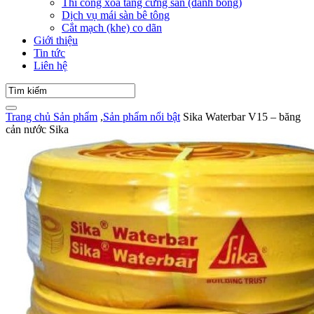
Thi công xoa tăng cứng sàn (đánh bóng)
Dịch vụ mái sàn bê tông
Cắt mạch (khe) co dãn
Giới thiệu
Tin tức
Liên hệ
Trang chủ
Sản phẩm
,
Sản phẩm nổi bật
Sika Waterbar V15 – băng
cản nước Sika