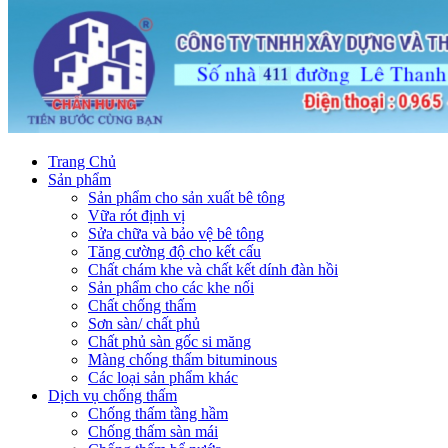
Trang Chủ
Sản phẩm
Sản phẩm cho sản xuất bê tông
Vữa rót định vị
Sửa chữa và bảo vệ bê tông
Tăng cường độ cho kết cấu
Chất chám khe và chất kết dính đàn hồi
Sản phẩm cho các khe nối
Chất chống thấm
Sơn sàn/ chất phủ
Chất phủ sàn gốc si măng
Màng chống thấm bituminous
Các loại sản phẩm khác
Dịch vụ chống thấm
Chống thấm tầng hầm
Chống thấm sàn mái