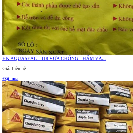
HK AQUASEAL – 118 VỮA CHỐNG THẤM VÀ...
Giá: Liên hệ
Đặt mua