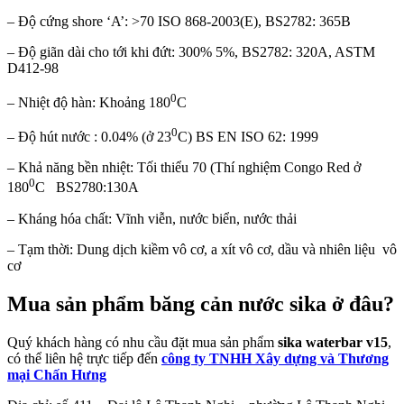
– Độ cứng shore ‘A’: >70 ISO 868-2003(E), BS2782: 365B
– Độ giãn dài cho tới khi đứt: 300% 5%, BS2782: 320A, ASTM
D412-98
0
– Nhiệt độ hàn: Khoảng 180
C
0
– Độ hút nước : 0.04% (ở 23
C) BS EN ISO 62: 1999
– Khả năng bền nhiệt: Tối thiểu 70 (Thí nghiệm Congo Red ở
0
180
C BS2780:130A
– Kháng hóa chất: Vĩnh viễn, nước biển, nước thải
– Tạm thời: Dung dịch kiềm vô cơ, a xít vô cơ, dầu và nhiên liệu vô
cơ
Mua sản phẩm băng cản nước sika ở đâu?
Quý khách hàng có nhu cầu đặt mua sản phẩm
sika waterbar v15
,
có thể liên hệ trực tiếp đến
công ty TNHH Xây dựng và Thương
mại Chấn Hưng