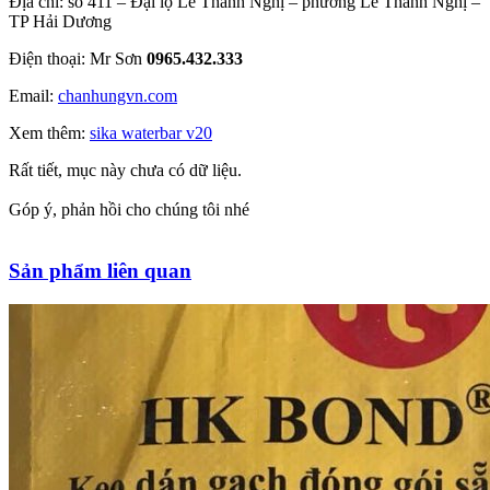
Địa chỉ: số 411 – Đại lộ Lê Thanh Nghị – phường Lê Thanh Nghị –
TP Hải Dương
Điện thoại: Mr Sơn
0965.432.333
Email:
chanhungvn.com
Xem thêm:
sika waterbar v20
Rất tiết, mục này chưa có dữ liệu.
Góp ý, phản hồi cho chúng tôi nhé
Sản phẩm liên quan