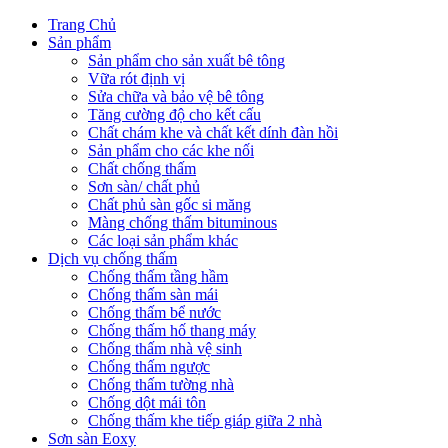
Trang Chủ
Sản phẩm
Sản phẩm cho sản xuất bê tông
Vữa rót định vị
Sửa chữa và bảo vệ bê tông
Tăng cường độ cho kết cấu
Chất chám khe và chất kết dính đàn hồi
Sản phẩm cho các khe nối
Chất chống thấm
Sơn sàn/ chất phủ
Chất phủ sàn gốc si măng
Màng chống thấm bituminous
Các loại sản phẩm khác
Dịch vụ chống thấm
Chống thấm tầng hầm
Chống thấm sàn mái
Chống thấm bể nước
Chống thấm hố thang máy
Chống thấm nhà vệ sinh
Chống thấm ngược
Chống thấm tường nhà
Chống dột mái tôn
Chống thấm khe tiếp giáp giữa 2 nhà
Sơn sàn Eoxy