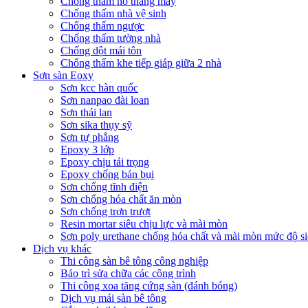
Chống thấm hố thang máy
Chống thấm nhà vệ sinh
Chống thấm ngược
Chống thấm tường nhà
Chống dột mái tôn
Chống thấm khe tiếp giáp giữa 2 nhà
Sơn sàn Eoxy
Sơn kcc hàn quốc
Sơn nanpao đài loan
Sơn thái lan
Sơn sika thụy sỹ
Sơn tự phẳng
Epoxy 3 lớp
Epoxy chịu tải trọng
Epoxy chống bán bụi
Sơn chống tĩnh điện
Sơn chống hóa chất ăn mòn
Sơn chống trơn trượt
Resin mortar siêu chịu lực và mài mòn
Sơn poly urethane chống hóa chất và mài mòn mức độ si
Dịch vụ khác
Thi công sàn bê tông công nghiệp
Bảo trì sửa chữa các công trình
Thi công xoa tăng cứng sàn (đánh bóng)
Dịch vụ mái sàn bê tông