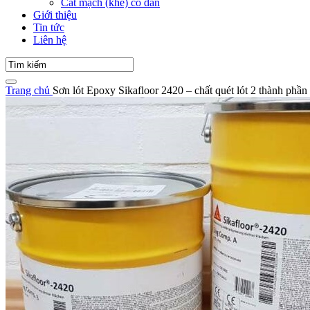
Cắt mạch (khe) co dãn
Giới thiệu
Tin tức
Liên hệ
Trang chủ
Sơn lót Epoxy Sikafloor 2420 – chất quét lót 2 thành phần