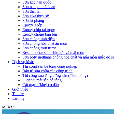
Sơn kcc hàn quốc
Sơn nanpao đài loan
Sơn thái lan
Sơn sika thụy sỹ
Sơn tự phẳng
Epoxy 3 lớp
Epoxy chịu tải trọng
Epoxy chống bán bụi
Sơn chống tĩnh điện
Sơn chống hóa chất ăn mòn
Sơn chống trơn trượt
Resin mortar siêu chịu lực và mài mòn
Sơn poly urethane chống hóa chất và mài mòn mức độ si
Dịch vụ khác
Thi công sàn bê tông công nghiệp
Bảo trì sửa chữa các công trình
Thi công xoa tăng cứng sàn (đánh bóng)
Dịch vụ mái sàn bê tông
Cắt mạch (khe) co dãn
Giới thiệu
Tin tức
Liên hệ
MENU