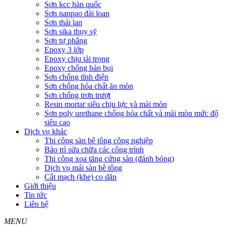
Sơn kcc hàn quốc
Sơn nanpao đài loan
Sơn thái lan
Sơn sika thụy sỹ
Sơn tự phẳng
Epoxy 3 lớp
Epoxy chịu tải trọng
Epoxy chống bán bụi
Sơn chống tĩnh điện
Sơn chống hóa chất ăn mòn
Sơn chống trơn trượt
Resin mortar siêu chịu lực và mài mòn
Sơn poly urethane chống hóa chất và mài mòn mức độ
siêu cao
Dịch vụ khác
Thi công sàn bê tông công nghiệp
Bảo trì sửa chữa các công trình
Thi công xoa tăng cứng sàn (đánh bóng)
Dịch vụ mái sàn bê tông
Cắt mạch (khe) co dãn
Giới thiệu
Tin tức
Liên hệ
MENU