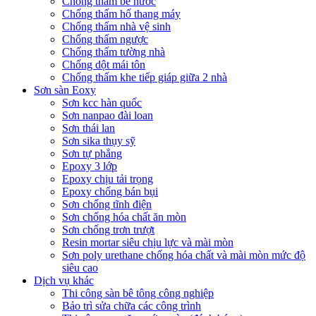
Chống thấm bể nước
Chống thấm hố thang máy
Chống thấm nhà vệ sinh
Chống thấm ngược
Chống thấm tường nhà
Chống dột mái tôn
Chống thấm khe tiếp giáp giữa 2 nhà
Sơn sàn Eoxy
Sơn kcc hàn quốc
Sơn nanpao đài loan
Sơn thái lan
Sơn sika thụy sỹ
Sơn tự phẳng
Epoxy 3 lớp
Epoxy chịu tải trọng
Epoxy chống bán bụi
Sơn chống tĩnh điện
Sơn chống hóa chất ăn mòn
Sơn chống trơn trượt
Resin mortar siêu chịu lực và mài mòn
Sơn poly urethane chống hóa chất và mài mòn mức độ
siêu cao
Dịch vụ khác
Thi công sàn bê tông công nghiệp
Bảo trì sửa chữa các công trình