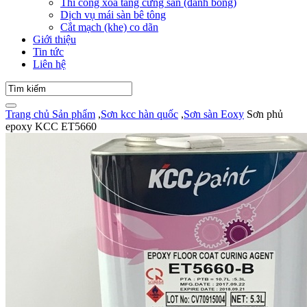
Thi công xoa tăng cứng sàn (đánh bóng)
Dịch vụ mái sàn bê tông
Cắt mạch (khe) co dãn
Giới thiệu
Tin tức
Liên hệ
Trang chủ
Sản phẩm
,
Sơn kcc hàn quốc
,
Sơn sàn Eoxy
Sơn phủ
epoxy KCC ET5660