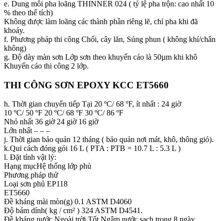
e. Dung môi pha loãng THINNER 024 ( tỷ lệ pha trộn: cao nhất 10
% theo thể tích)
Không được làm loãng các thành phần riêng lẽ, chỉ pha khi đã
khoáy.
f. Phương pháp thi công Chổi, cây lăn, Súng phun ( không khí/chân
không)
g. Độ dày màn sơn Lớp sơn theo khuyến cáo là 50µm khi khô
Khuyến cáo thi công 2 lớp.
THI CÔNG
SƠN EPOXY KCC ET5660
h. Thời gian chuyển tiếp Tại 20 ºC/ 68 ºF, ít nhất : 24 giờ
10 ºC/ 50 ºF 20 ºC/ 68 ºF 30 ºC/ 86 ºF
Nhỏ nhất 36 giờ 24 giờ 16 giờ
Lớn nhất – – –
j. Thời gian bảo quản 12 tháng ( bảo quản nơi mát, khô, thông gió).
k.Qui cách đóng gói 16 L ( PTA : PTB = 10.7 L : 5.3 L )
l. Đặt tính vật lý:
Hạng mụcHệ thống lớp phủ
Phương pháp thử
Loại sơn phủ EP118
ET5660
Đề kháng mài mòn(g) 0.1 ASTM D4060
Độ bám dính( kg / cm² ) 324 ASTM D4541.
Đề kháng nước Ngoài trời Tốt Ngâm nước sạch trong 8 ngày.