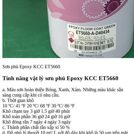
Sơn phủ Epoxy KCC ET5660
Tính năng vật lý sơn phủ Epoxy KCC ET5660
a. Màu sơn hoàn thiện Bóng, Xanh, Xám. Những màu khác sẳn
sàng cung cấp khi có nhu cầu.
b. Thời gian khô
10 ºC/ 41 ºF 20 ºC/ 68 ºF 30 ºC/ 86 ºF
Khô chạm tay 3 giờ 1.5 giờ 40 phút
Khô toàn phần 36 giờ 24 giờ 16 giờ
Khô đóng rắn 7 ngày 4 ngày 3 ngày
c. Thành phần chất rắn xấp xỉ 50 %
d. Độ phủ lý thuyết 10 m²/ L với độ dày khi khô là 50 µm trên mặt