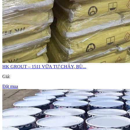
HK GROUT – 1511 VỮA TỰ CHẢY, BÙ...
Giá:
Đặt mua