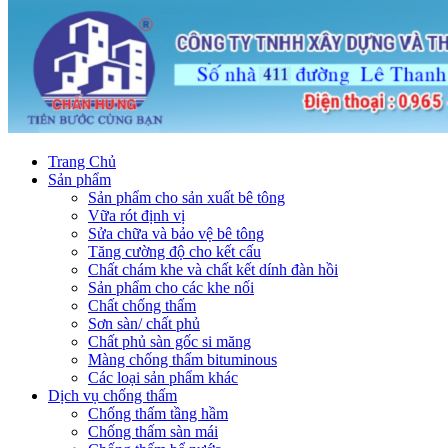
Trang Chủ
Sản phẩm
Sản phẩm cho sản xuất bê tông
Vữa rót định vị
Sửa chữa và bảo vệ bê tông
Tăng cường độ cho kết cấu
Chất chám khe và chất kết dính đàn hồi
Sản phẩm cho các khe nối
Chất chống thấm
Sơn sàn/ chất phủ
Chất phủ sàn gốc si măng
Màng chống thấm bituminous
Các loại sản phẩm khác
Dịch vụ chống thấm
Chống thấm tầng hầm
Chống thấm sàn mái