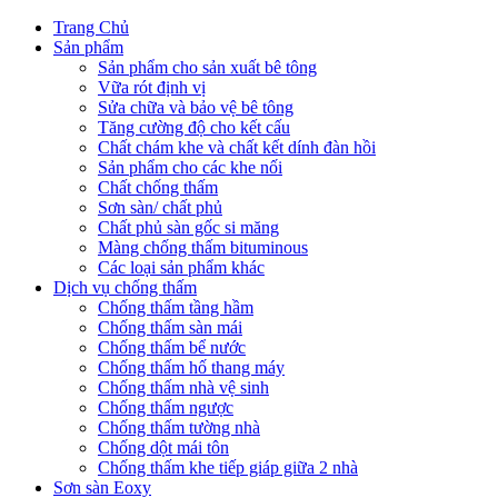
Trang Chủ
Sản phẩm
Sản phẩm cho sản xuất bê tông
Vữa rót định vị
Sửa chữa và bảo vệ bê tông
Tăng cường độ cho kết cấu
Chất chám khe và chất kết dính đàn hồi
Sản phẩm cho các khe nối
Chất chống thấm
Sơn sàn/ chất phủ
Chất phủ sàn gốc si măng
Màng chống thấm bituminous
Các loại sản phẩm khác
Dịch vụ chống thấm
Chống thấm tầng hầm
Chống thấm sàn mái
Chống thấm bể nước
Chống thấm hố thang máy
Chống thấm nhà vệ sinh
Chống thấm ngược
Chống thấm tường nhà
Chống dột mái tôn
Chống thấm khe tiếp giáp giữa 2 nhà
Sơn sàn Eoxy