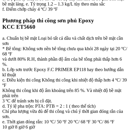
bề mặt láng. e. Tỷ trọng 1.2 – 1.3 kg/L tùy theo màu sắc
f. Điểm chớp cháy 4 ºC/ 39 ºF
Phương pháp thi công sơn
phủ Epoxy
KCC ET5660
a. Chuẩn bị bề mặt Loại bỏ tất cả dầu và chất dịch trên bề mặt cần
sơn
* Bê tông: Không sơn nền bê tông chưa qua khỏi 28 ngày tại 20 ºC/
68 ºF
và dưới 80% R.H, thành phần độ ẩm của bê tông phải thấp hơn 6
%.
b. Lớp sơn trước Epoxy F.C PRIMER EP118 hay theo hướng dẫn
kĩ thuật
c. Điều kiện thi công Không thi công khi nhiệt độ thấp hơn 4 ºC/ 39
ºF
Không thi công khi độ ẩm khoảng trên 85 %. Và nhiệt độ bề mặt
phải trên
3 ºC để tránh sơn bị cô đặt.
d. Tỷ lệ pha trộn: PTA: PTB = 2 : 1 ( theo thể tích)
Chỉ pha lượng vừa đủ để thi công và chú ý thời gian đóng rắn của
sơn.
e. Thời gian đóng rắn: 10 ºC/ 50 ºF 20 ºC/ 68 ºF 30 ºC/ 86 ºF
10 giờ 8 giờ 6 giờ