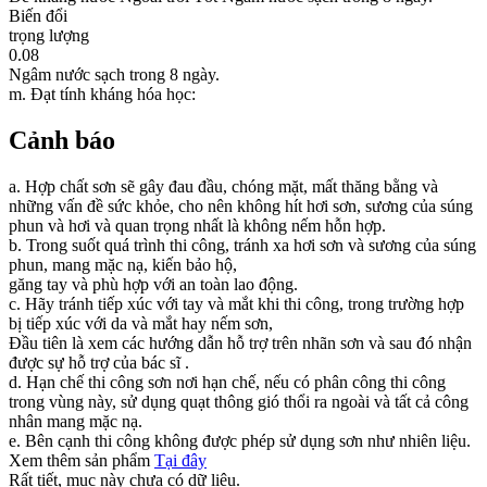
Biến đổi
trọng lượng
0.08
Ngâm nước sạch trong 8 ngày.
m. Đạt tính kháng hóa học:
Cảnh báo
a. Hợp chất sơn sẽ gây đau đầu, chóng mặt, mất thăng bằng và
những vấn đề sức khỏe, cho nên không hít hơi sơn, sương của súng
phun và hơi và quan trọng nhất là không nếm hỗn hợp.
b. Trong suốt quá trình thi công, tránh xa hơi sơn và sương của súng
phun, mang mặc nạ, kiến bảo hộ,
găng tay và phù hợp với an toàn lao động.
c. Hãy tránh tiếp xúc với tay và mắt khi thi công, trong trường hợp
bị tiếp xúc với da và mắt hay nếm sơn,
Đầu tiên là xem các hướng dẫn hỗ trợ trên nhãn sơn và sau đó nhận
được sự hỗ trợ của bác sĩ .
d. Hạn chế thi công sơn nơi hạn chế, nếu có phân công thi công
trong vùng này, sử dụng quạt thông gió thổi ra ngoài và tất cả công
nhân mang mặc nạ.
e. Bên cạnh thi công không được phép sử dụng sơn như nhiên liệu.
Xem thêm sản phẩm
Tại đây
Rất tiết, mục này chưa có dữ liệu.