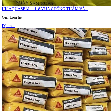
HK AQUASEAL – 118 VỮA CHỐNG THẤM VÀ...
Giá: Liên hệ
Đặt mua