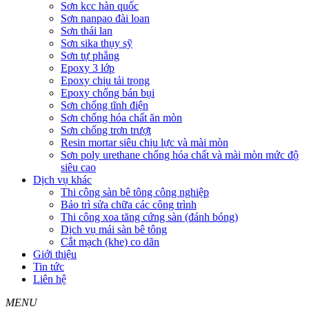
Sơn kcc hàn quốc
Sơn nanpao đài loan
Sơn thái lan
Sơn sika thụy sỹ
Sơn tự phẳng
Epoxy 3 lớp
Epoxy chịu tải trọng
Epoxy chống bán bụi
Sơn chống tĩnh điện
Sơn chống hóa chất ăn mòn
Sơn chống trơn trượt
Resin mortar siêu chịu lực và mài mòn
Sơn poly urethane chống hóa chất và mài mòn mức độ
siêu cao
Dịch vụ khác
Thi công sàn bê tông công nghiệp
Bảo trì sửa chữa các công trình
Thi công xoa tăng cứng sàn (đánh bóng)
Dịch vụ mái sàn bê tông
Cắt mạch (khe) co dãn
Giới thiệu
Tin tức
Liên hệ
MENU