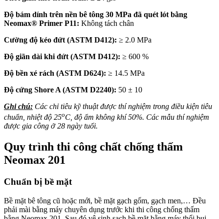
Độ bám dính trên nền bê tông 30 MPa đã quét lót bằng
Neomax® Primer P11:
Không tách chân
Cường độ kéo đứt (ASTM D412):
≥ 2.0 MPa
Độ giãn dài khi đứt (ASTM D412):
≥ 600 %
Độ bền xé rách (ASTM D624):
≥ 14.5 MPa
Độ cứng Shore A (ASTM D2240):
50 ± 10
Ghi chú:
Các chỉ tiêu kỹ thuật được thí nghiệm trong điều kiện tiêu
o
chuẩn, nhiệt độ 25
C, độ ẩm không khí 50%. Các mẫu thí nghiệm
được gia công ở 28 ngày tuổi.
Quy trình thi công chất chống thấm
Neomax 201
Chuẩn bị bề mặt
Bề mặt bê tông cũ hoặc mới, bề mặt gạch gốm, gạch men,… Đều
phải mài bằng máy chuyên dụng trước khi thi công chống thấm
bằng Neomax 201. Sau đó vệ sinh sạch bề mặt bằng máy thổi bụi,