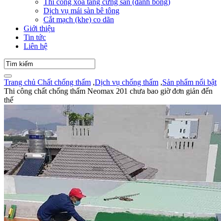
Thi công xoa tăng cứng sàn (đánh bóng)
Dịch vụ mái sàn bê tông
Cắt mạch (khe) co dãn
Giới thiệu
Tin tức
Liên hệ
Trang chủ
Chất chống thấm
,
Dịch vụ chống thấm
,
Sản phẩm nổi bật
Thi công chất chống thấm Neomax 201 chưa bao giờ đơn giản đến
thế