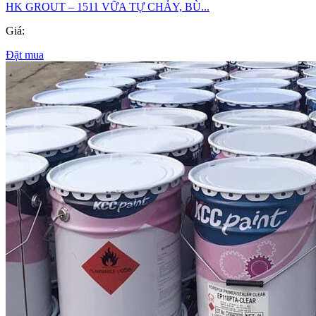
HK GROUT – 1511 VỮA TỰ CHẢY, BÙ...
Giá:
Đặt mua