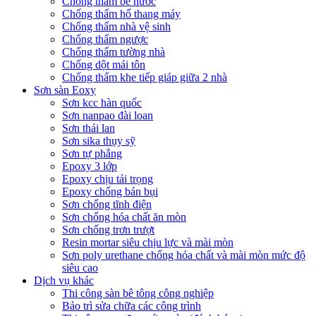
Chống thấm bể nước
Chống thấm hố thang máy
Chống thấm nhà vệ sinh
Chống thấm ngược
Chống thấm tường nhà
Chống dột mái tôn
Chống thấm khe tiếp giáp giữa 2 nhà
Sơn sàn Eoxy
Sơn kcc hàn quốc
Sơn nanpao đài loan
Sơn thái lan
Sơn sika thụy sỹ
Sơn tự phẳng
Epoxy 3 lớp
Epoxy chịu tải trọng
Epoxy chống bán bụi
Sơn chống tĩnh điện
Sơn chống hóa chất ăn mòn
Sơn chống trơn trượt
Resin mortar siêu chịu lực và mài mòn
Sơn poly urethane chống hóa chất và mài mòn mức độ
siêu cao
Dịch vụ khác
Thi công sàn bê tông công nghiệp
Bảo trì sửa chữa các công trình