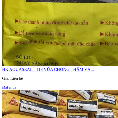
HK AQUASEAL – 118 VỮA CHỐNG THẤM VÀ...
Giá: Liên hệ
Đặt mua