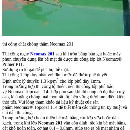
thi công chất chống thấm Neomax 201
Thi công ngay
Neomax 201
sau khi trộn bằng bàn gạt hoặc máy
phun chuyên dụng lên bề mặt đã được thi công lớp lót Neomax®
Primer P11.
Sử dụng ru lô gai để phá bọt bề mặt.
Thi công 1 lớp duy nhất với định mức đã được phê duyệt.
2
Định mức lý thuyết: 1.3 kg/m
cho lớp phủ dày 1mm.
Trong trường hợp thi công lộ thiên, nên thi công lớp phủ bảo
vệ Neomax Topcoat T14. Lớp phủ sau khi thi công có độ thẩm mỹ
cao, khả năng chống mài mòn rất tốt, bền vững dưới mọi điều kiện
thời tiết. Vui lòng tham khảo tài liệu kỹ thuật của sản
phẩm Neomax® Topcoat T14 để biết thêm các thông tin kỹ thuật và
chỉ dẫn thi công.
Trong trường hợp hoàn thiện bề mặt bằng các lớp vữa hoặc dán
gạch, trong khi lớp
Neomax 201
vẫn còn dính, rắc kín bề mặt bằng
cát khô hoàn toàn, cỡ hạt 0.4 – 0.8mm, giúp tạo ra bề mặt nhám để