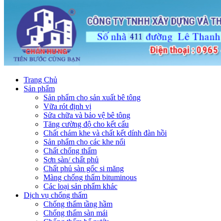
Trang Chủ
Sản phẩm
Sản phẩm cho sản xuất bê tông
Vữa rót định vị
Sửa chữa và bảo vệ bê tông
Tăng cường độ cho kết cấu
Chất chám khe và chất kết dính đàn hồi
Sản phẩm cho các khe nối
Chất chống thấm
Sơn sàn/ chất phủ
Chất phủ sàn gốc si măng
Màng chống thấm bituminous
Các loại sản phẩm khác
Dịch vụ chống thấm
Chống thấm tầng hầm
Chống thấm sàn mái