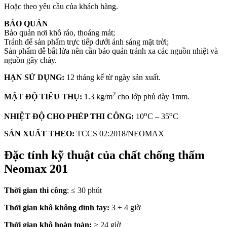
Hoặc theo yêu cầu của khách hàng.
BẢO QUẢN
Bảo quản nơi khô ráo, thoáng mát;
Tránh để sản phẩm trực tiếp dưới ánh sáng mặt trời;
Sản phẩm dễ bắt lửa nên cần bảo quản tránh xa các nguồn nhiệt và
nguồn gây cháy.
HẠN SỬ DỤNG:
12 tháng kể từ ngày sản xuất.
2
MẬT ĐỘ TIÊU THỤ:
1.3 kg/m
cho lớp phủ dày 1mm.
o
o
NHIỆT ĐỘ CHO PHÉP THI CÔNG:
10
C – 35
C
SẢN XUẤT THEO:
TCCS 02:2018/NEOMAX
Đặc tính kỹ thuật của chất chống thấm
Neomax 201
Thời gian thi công
: ≤ 30 phút
Thời gian khô không dính tay:
3 ÷ 4 giờ
Thời gian khô hoàn toàn:
≥ 24 giờ