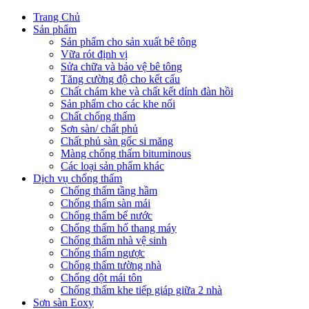
Trang Chủ
Sản phẩm
Sản phẩm cho sản xuất bê tông
Vữa rót định vị
Sửa chữa và bảo vệ bê tông
Tăng cường độ cho kết cấu
Chất chám khe và chất kết dính đàn hồi
Sản phẩm cho các khe nối
Chất chống thấm
Sơn sàn/ chất phủ
Chất phủ sàn gốc si măng
Màng chống thấm bituminous
Các loại sản phẩm khác
Dịch vụ chống thấm
Chống thấm tầng hầm
Chống thấm sàn mái
Chống thấm bể nước
Chống thấm hố thang máy
Chống thấm nhà vệ sinh
Chống thấm ngược
Chống thấm tường nhà
Chống dột mái tôn
Chống thấm khe tiếp giáp giữa 2 nhà
Sơn sàn Eoxy