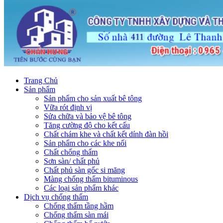
Trang Chủ
Sản phẩm
Sản phẩm cho sản xuất bê tông
Vữa rót định vị
Sửa chữa và bảo vệ bê tông
Tăng cường độ cho kết cấu
Chất chám khe và chất kết dính đàn hồi
Sản phẩm cho các khe nối
Chất chống thấm
Sơn sàn/ chất phủ
Chất phủ sàn gốc si măng
Màng chống thấm bituminous
Các loại sản phẩm khác
Dịch vụ chống thấm
Chống thấm tầng hầm
Chống thấm sàn mái