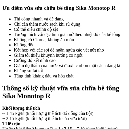
Ưu điểm vữa sửa chữa bê tông Sika Monotop R
Thi công nhanh và dễ dàng
Chỉ cần thêm nước sạch khi sử dụng.
Có thể điều chỉnh độ sệt
Tương thích với đặc tính giãn nở theo nhiệt độ của bê tông.
Không có Clorua, không ăn mòn
Không độc
Kết hợp với các sợi để ngăn ngừa các vết nứt nhỏ
Giảm tối thiểu khuynh hướng co ngót.
Cường độ kết dính cao
Giảm độ thấm của nước và đioxít carbon một cách đáng kể
Kháng sulfat tốt
Tăng tính kháng dầu và hóa chất
Thông số kỹ thuật vữa sửa chữa bê tông
Sika Monotop R
Khối lượng thể tích
~ 1.45 kg/lít (khối lượng thể tích đổ đống của bột)
~ 2.15 kg/lít (khối lượng thể tích của vữa tươi)
Tỉ lệ trộn
Nước : bột Sika Monotop R = 1 : 7.15 – 7.40 (theo khối lượng)