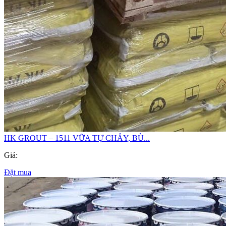
HK GROUT – 1511 VỮA TỰ CHẢY, BÙ...
Giá:
Đặt mua