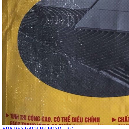
VỮA DÁN GẠCH HK BOND – 102