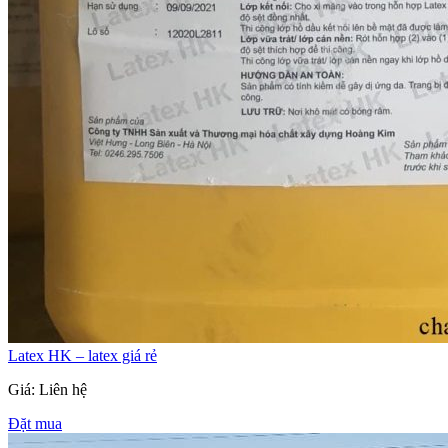
Latex HK – latex giá rẻ
Giá: Liên hệ
Đặt mua