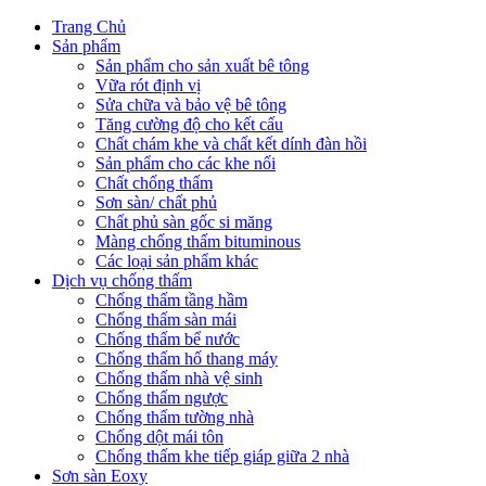
Trang Chủ
Sản phẩm
Sản phẩm cho sản xuất bê tông
Vữa rót định vị
Sửa chữa và bảo vệ bê tông
Tăng cường độ cho kết cấu
Chất chám khe và chất kết dính đàn hồi
Sản phẩm cho các khe nối
Chất chống thấm
Sơn sàn/ chất phủ
Chất phủ sàn gốc si măng
Màng chống thấm bituminous
Các loại sản phẩm khác
Dịch vụ chống thấm
Chống thấm tầng hầm
Chống thấm sàn mái
Chống thấm bể nước
Chống thấm hố thang máy
Chống thấm nhà vệ sinh
Chống thấm ngược
Chống thấm tường nhà
Chống dột mái tôn
Chống thấm khe tiếp giáp giữa 2 nhà
Sơn sàn Eoxy