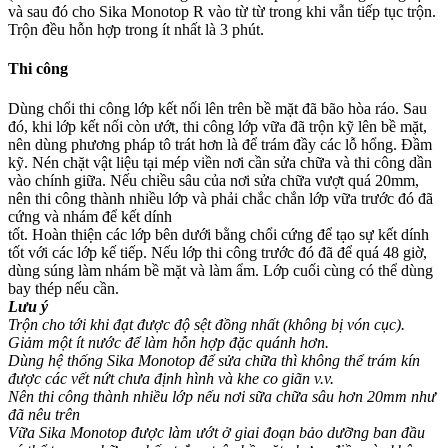
và sau đó cho Sika Monotop R vào từ từ trong khi vẫn tiếp tục trộn.
Trộn đều hỗn hợp trong ít nhất là 3 phút.
Thi công
Dùng chổi thi công lớp kết nối lên trên bề mặt đã bão hòa ráo. Sau
đó, khi lớp kết nối còn ướt, thi công lớp vữa đã trộn kỹ lên bề mặt,
nên dùng phương pháp tô trát hơn là để trám đầy các lỗ hổng. Đầm
kỹ. Nén chặt vật liệu tại mép viền nơi cần sửa chữa và thi công dần
vào chính giữa. Nếu chiều sâu của nơi sửa chữa vượt quá 20mm,
nên thi công thành nhiều lớp và phải chắc chắn lớp vữa trước đó đã
cứng và nhám để kết dính
tốt. Hoàn thiện các lớp bên dưới bằng chổi cứng để tạo sự kết dính
tốt với các lớp kế tiếp. Nếu lớp thi công trước đó đã để quá 48 giờ,
dùng súng làm nhám bề mặt và làm ẩm. Lớp cuối cùng có thể dùng
bay thép nếu cần.
Lưu ý
Trộn cho tới khi đạt được độ sệt đồng nhất (không bị vón cục).
Giảm một ít nước để làm hỗn hợp đặc quánh hơn.
Dùng hệ thống Sika Monotop để sửa chữa thì không thể trám kín
được các vết nứt chưa định hình và khe co giãn v.v.
Nên thi công thành nhiều lớp nếu nơi sữa chữa sâu hơn 20mm như
đã nêu trên
Vữa Sika Monotop được làm ướt ở giai đoạn bảo dưỡng ban đầu