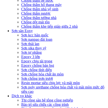
Chống thấm bể nước
Chống thấm hố thang máy
Chống thấm nhà vệ sinh
Chống thấm ngược
Chống thấm tường nhà
Chống dột mái tôn
Chống thấm khe tiếp giáp giữa 2 nhà
Sơn sàn Eoxy
Sơn kcc hàn quốc
Sơn nanpao đài loan
Sơn thái lan
Sơn sika thụy sỹ
Sơn tự phẳng
Epoxy 3 lớp
Epoxy chịu tải trọng
Epoxy chống bán bụi
Sơn chống tĩnh điện
Sơn chống hóa chất ăn mòn
Sơn chống trơn trượt
Resin mortar siêu chịu lực và mài mòn
Sơn poly urethane chống hóa chất và mài mòn mức độ
siêu cao
Dịch vụ khác
Thi công sàn bê tông công nghiệp
Bảo trì sửa chữa các công trình