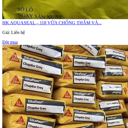
HK AQUASEAL – 118 VỮA CHỐNG THẤM VÀ...
Giá: Liên hệ
Đặt mua