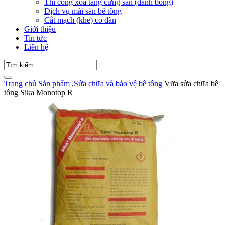
Thi công xoa tăng cứng sàn (đánh bóng)
Dịch vụ mái sàn bê tông
Cắt mạch (khe) co dãn
Giới thiệu
Tin tức
Liên hệ
Trang chủ
Sản phẩm
,
Sửa chữa và bảo vệ bê tông
Vữa sửa chữa bê
tông Sika Monotop R