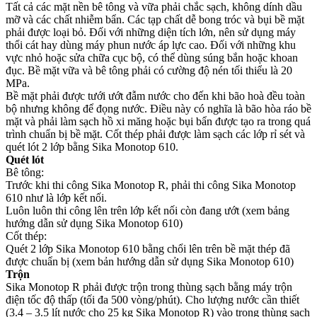
Tất cả các mặt nền bê tông và vữa phải chắc sạch, không dính dầu
mỡ và các chất nhiễm bẩn. Các tạp chất dễ bong tróc và bụi bề mặt
phải được loại bỏ. Đối với những diện tích lớn, nên sử dụng máy
thổi cát hay dùng máy phun nước áp lực cao. Đối với những khu
vực nhỏ hoặc sửa chữa cục bộ, có thể dùng súng bắn hoặc khoan
đục. Bề mặt vữa và bê tông phải có cường độ nén tối thiểu là 20
MPa.
Bề mặt phải được tưới ướt đẫm nước cho đến khi bão hoà đều toàn
bộ nhưng không để đọng nước. Điều này có nghĩa là bão hòa ráo bề
mặt và phải làm sạch hồ xi măng hoặc bụi bẩn được tạo ra trong quá
trình chuẩn bị bề mặt. Cốt thép phải được làm sạch các lớp rỉ sét và
quét lót 2 lớp bằng Sika Monotop 610.
Quét lót
Bê tông:
Trước khi thi công Sika Monotop R, phải thi công Sika Monotop
610 như là lớp kết nối.
Luôn luôn thi công lên trên lớp kết nối còn đang ướt (xem bảng
hướng dẫn sử dụng Sika Monotop 610)
Cốt thép:
Quét 2 lớp Sika Monotop 610 bằng chổi lên trên bề mặt thép đã
được chuẩn bị (xem bản hướng dẫn sử dụng Sika Monotop 610)
Trộn
Sika Monotop R phải được trộn trong thùng sạch bằng máy trộn
điện tốc độ thấp (tối đa 500 vòng/phút). Cho lượng nước cần thiết
(3.4 – 3.5 lít nước cho 25 kg Sika Monotop R) vào trong thùng sạch