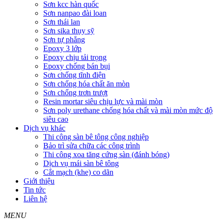
Sơn kcc hàn quốc
Sơn nanpao đài loan
Sơn thái lan
Sơn sika thụy sỹ
Sơn tự phẳng
Epoxy 3 lớp
Epoxy chịu tải trọng
Epoxy chống bán bụi
Sơn chống tĩnh điện
Sơn chống hóa chất ăn mòn
Sơn chống trơn trượt
Resin mortar siêu chịu lực và mài mòn
Sơn poly urethane chống hóa chất và mài mòn mức độ
siêu cao
Dịch vụ khác
Thi công sàn bê tông công nghiệp
Bảo trì sửa chữa các công trình
Thi công xoa tăng cứng sàn (đánh bóng)
Dịch vụ mái sàn bê tông
Cắt mạch (khe) co dãn
Giới thiệu
Tin tức
Liên hệ
MENU