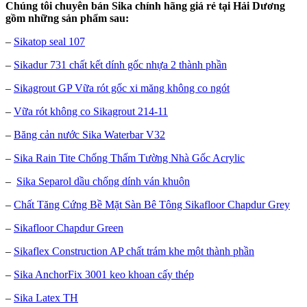
Chúng tôi chuyên bán Sika chính hãng giá rẻ tại Hải Dương
gồm những sản phẩm sau:
–
Sikatop seal 107
–
Sikadur 731 chất kết dính gốc nhựa 2 thành phần
–
Sikagrout GP Vữa rót gốc xi măng không co ngót
–
Vữa rót không co Sikagrout 214-11
–
Băng cản nước Sika Waterbar V32
–
Sika Rain Tite Chống Thấm Tường Nhà Gốc Acrylic
–
Sika Separol dầu chống dính ván khuôn
–
Chất Tăng Cứng Bề Mặt Sàn Bê Tông Sikafloor Chapdur Grey
–
Sikafloor Chapdur Green
–
Sikaflex Construction AP chất trám khe một thành phần
–
Sika AnchorFix 3001 keo khoan cấy thép
–
Sika Latex TH