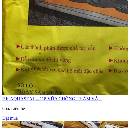
HK AQUASEAL – 118 VỮA CHỐNG THẤM VÀ...
Giá: Liên hệ
Đặt mua