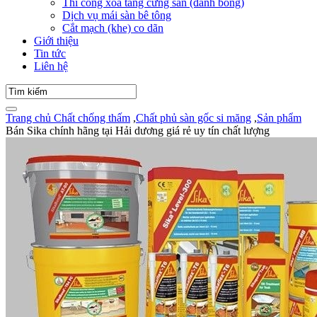
Thi công xoa tăng cứng sàn (đánh bóng)
Dịch vụ mái sàn bê tông
Cắt mạch (khe) co dãn
Giới thiệu
Tin tức
Liên hệ
Trang chủ
Chất chống thấm
,
Chất phủ sàn gốc si măng
,
Sản phẩm
Bán Sika chính hãng tại Hải dương giá rẻ uy tín chất lượng