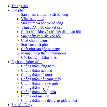
Trang Chủ
Sản phẩm
Sản phẩm cho sản xuất bê tông
Vữa rót định vị
Sửa chữa và bảo vệ bê tông
Tăng cường độ cho kết cấu
Chất chám khe và chất kết dính đàn hồi
Sản phẩm cho các khe nối
Chất chống thấm
Sơn sàn/ chất phủ
Chất phủ sàn gốc si măng
Màng chống thấm bituminous
Các loại sản phẩm khác
Dịch vụ chống thấm
Chống thấm tầng hầm
Chống thấm sàn mái
Chống thấm bể nước
Chống thấm hố thang máy
Chống thấm nhà vệ sinh
Chống thấm ngược
Chống thấm tường nhà
Chống dột mái tôn
Chống thấm khe tiếp giáp giữa 2 nhà
Sơn sàn Eoxy