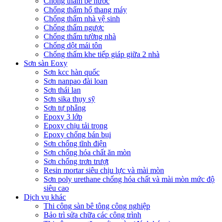
Chống thấm bể nước
Chống thấm hố thang máy
Chống thấm nhà vệ sinh
Chống thấm ngược
Chống thấm tường nhà
Chống dột mái tôn
Chống thấm khe tiếp giáp giữa 2 nhà
Sơn sàn Eoxy
Sơn kcc hàn quốc
Sơn nanpao đài loan
Sơn thái lan
Sơn sika thụy sỹ
Sơn tự phẳng
Epoxy 3 lớp
Epoxy chịu tải trọng
Epoxy chống bán bụi
Sơn chống tĩnh điện
Sơn chống hóa chất ăn mòn
Sơn chống trơn trượt
Resin mortar siêu chịu lực và mài mòn
Sơn poly urethane chống hóa chất và mài mòn mức độ
siêu cao
Dịch vụ khác
Thi công sàn bê tông công nghiệp
Bảo trì sửa chữa các công trình