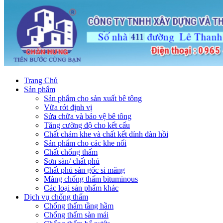
Trang Chủ
Sản phẩm
Sản phẩm cho sản xuất bê tông
Vữa rót định vị
Sửa chữa và bảo vệ bê tông
Tăng cường độ cho kết cấu
Chất chám khe và chất kết dính đàn hồi
Sản phẩm cho các khe nối
Chất chống thấm
Sơn sàn/ chất phủ
Chất phủ sàn gốc si măng
Màng chống thấm bituminous
Các loại sản phẩm khác
Dịch vụ chống thấm
Chống thấm tầng hầm
Chống thấm sàn mái