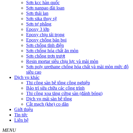
Sơn kcc hàn quốc
Sơn nanpao đài loan
Sơn thái lan
Sơn sika thụy sỹ
Sơn tự phẳng
Epoxy 3 lớp
Epoxy chịu tải trọng
Epoxy chống bán bụi
Sơn chống tĩnh điện
Sơn chống hóa chất ăn mòn
Sơn chống trơn trượt
Resin mortar siêu chịu lực và mài mòn
Sơn poly urethane chống hóa chất và mài mòn mức độ
siêu cao
Dịch vụ khác
Thi công sàn bê tông công nghiệp
Bảo trì sửa chữa các công trình
Thi công xoa tăng cứng sàn (đánh bóng)
Dịch vụ mái sàn bê tông
Cắt mạch (khe) co dãn
Giới thiệu
Tin tức
Liên hệ
MENU