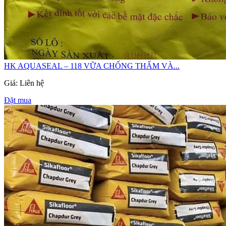
HK AQUASEAL – 118 VỮA CHỐNG THẤM VÀ...
Giá: Liên hệ
Đặt mua