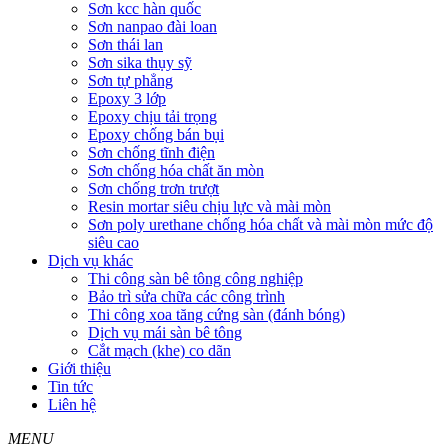
Sơn kcc hàn quốc
Sơn nanpao đài loan
Sơn thái lan
Sơn sika thụy sỹ
Sơn tự phẳng
Epoxy 3 lớp
Epoxy chịu tải trọng
Epoxy chống bán bụi
Sơn chống tĩnh điện
Sơn chống hóa chất ăn mòn
Sơn chống trơn trượt
Resin mortar siêu chịu lực và mài mòn
Sơn poly urethane chống hóa chất và mài mòn mức độ
siêu cao
Dịch vụ khác
Thi công sàn bê tông công nghiệp
Bảo trì sửa chữa các công trình
Thi công xoa tăng cứng sàn (đánh bóng)
Dịch vụ mái sàn bê tông
Cắt mạch (khe) co dãn
Giới thiệu
Tin tức
Liên hệ
MENU