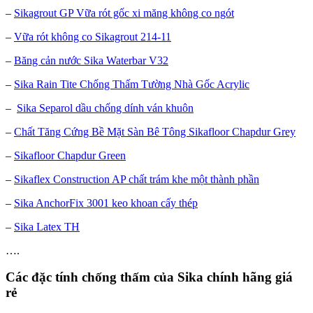
–
Sikagrout GP Vữa rót gốc xi măng không co ngót
–
Vữa rót không co Sikagrout 214-11
–
Băng cản nước Sika Waterbar V32
–
Sika Rain Tite Chống Thấm Tường Nhà Gốc Acrylic
–
Sika Separol dầu chống dính ván khuôn
–
Chất Tăng Cứng Bề Mặt Sàn Bê Tông Sikafloor Chapdur Grey
–
Sikafloor Chapdur Green
–
Sikaflex Construction AP chất trám khe một thành phần
–
Sika AnchorFix 3001 keo khoan cấy thép
–
Sika Latex TH
….
Các đặc tính chống thấm của Sika chính hãng giá
rẻ