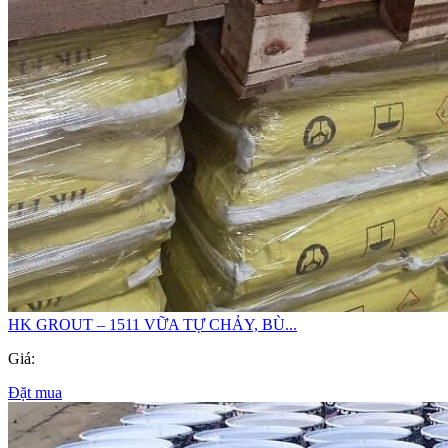
HK GROUT – 1511 VỮA TỰ CHẢY, BÙ...
Giá:
Đặt mua