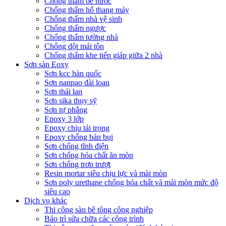
Chống thấm bể nước
Chống thấm hố thang máy
Chống thấm nhà vệ sinh
Chống thấm ngược
Chống thấm tường nhà
Chống dột mái tôn
Chống thấm khe tiếp giáp giữa 2 nhà
Sơn sàn Eoxy
Sơn kcc hàn quốc
Sơn nanpao đài loan
Sơn thái lan
Sơn sika thụy sỹ
Sơn tự phẳng
Epoxy 3 lớp
Epoxy chịu tải trọng
Epoxy chống bán bụi
Sơn chống tĩnh điện
Sơn chống hóa chất ăn mòn
Sơn chống trơn trượt
Resin mortar siêu chịu lực và mài mòn
Sơn poly urethane chống hóa chất và mài mòn mức độ
siêu cao
Dịch vụ khác
Thi công sàn bê tông công nghiệp
Bảo trì sửa chữa các công trình