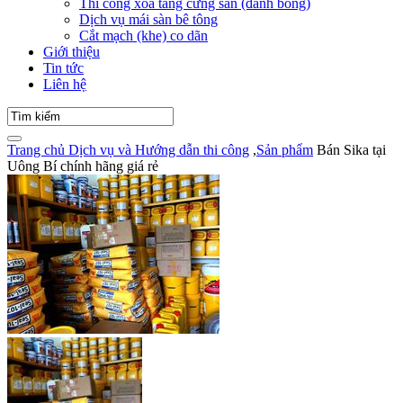
Thi công xoa tăng cứng sàn (đánh bóng)
Dịch vụ mái sàn bê tông
Cắt mạch (khe) co dãn
Giới thiệu
Tin tức
Liên hệ
Trang chủ
Dịch vụ và Hướng dẫn thi công
,
Sản phẩm
Bán Sika tại
Uông Bí chính hãng giá rẻ