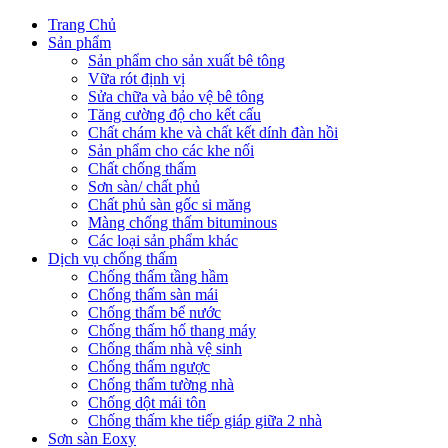
Trang Chủ
Sản phẩm
Sản phẩm cho sản xuất bê tông
Vữa rót định vị
Sửa chữa và bảo vệ bê tông
Tăng cường độ cho kết cấu
Chất chám khe và chất kết dính đàn hồi
Sản phẩm cho các khe nối
Chất chống thấm
Sơn sàn/ chất phủ
Chất phủ sàn gốc si măng
Màng chống thấm bituminous
Các loại sản phẩm khác
Dịch vụ chống thấm
Chống thấm tầng hầm
Chống thấm sàn mái
Chống thấm bể nước
Chống thấm hố thang máy
Chống thấm nhà vệ sinh
Chống thấm ngược
Chống thấm tường nhà
Chống dột mái tôn
Chống thấm khe tiếp giáp giữa 2 nhà
Sơn sàn Eoxy