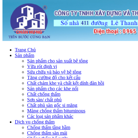
Trang Chủ
Sản phẩm
Sản phẩm cho sản xuất bê tông
Vữa rót định vị
Sửa chữa và bảo vệ bê tông
Tăng cường độ cho kết cấu
Chất chám khe và chất kết dính đàn hồi
Sản phẩm cho các khe nối
Chất chống thấm
Sơn sàn/ chất phủ
Chất phủ sàn gốc si măng
Màng chống thấm bituminous
Các loại sản phẩm khác
Dịch vụ chống thấm
Chống thấm tầng hầm
Chống thấm sàn mái