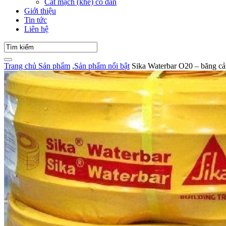
Cắt mạch (khe) co dãn
Giới thiệu
Tin tức
Liên hệ
Trang chủ
Sản phẩm
,
Sản phẩm nổi bật
Sika Waterbar O20 – băng cả