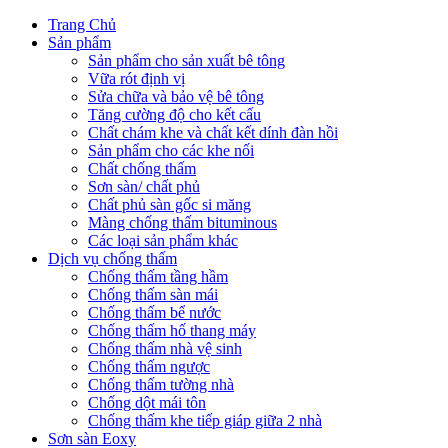
Trang Chủ
Sản phẩm
Sản phẩm cho sản xuất bê tông
Vữa rót định vị
Sửa chữa và bảo vệ bê tông
Tăng cường độ cho kết cấu
Chất chám khe và chất kết dính đàn hồi
Sản phẩm cho các khe nối
Chất chống thấm
Sơn sàn/ chất phủ
Chất phủ sàn gốc si măng
Màng chống thấm bituminous
Các loại sản phẩm khác
Dịch vụ chống thấm
Chống thấm tầng hầm
Chống thấm sàn mái
Chống thấm bể nước
Chống thấm hố thang máy
Chống thấm nhà vệ sinh
Chống thấm ngược
Chống thấm tường nhà
Chống dột mái tôn
Chống thấm khe tiếp giáp giữa 2 nhà
Sơn sàn Eoxy