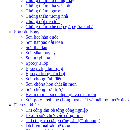
Chống thấm hố thang máy
Chống thấm nhà vệ sinh
Chống thấm ngược
Chống thấm tường nhà
Chống dột mái tôn
Chống thấm khe tiếp giáp giữa 2 nhà
Sơn sàn Eoxy
Sơn kcc hàn quốc
Sơn nanpao đài loan
Sơn thái lan
Sơn sika thụy sỹ
Sơn tự phẳng
Epoxy 3 lớp
Epoxy chịu tải trọng
Epoxy chống bán bụi
Sơn chống tĩnh điện
Sơn chống hóa chất ăn mòn
Sơn chống trơn trượt
Resin mortar siêu chịu lực và mài mòn
Sơn poly urethane chống hóa chất và mài mòn mức độ si
Dịch vụ khác
Thi công sàn bê tông công nghiệp
Bảo trì sửa chữa các công trình
Thi công xoa tăng cứng sàn (đánh bóng)
Dịch vụ mái sàn bê tông