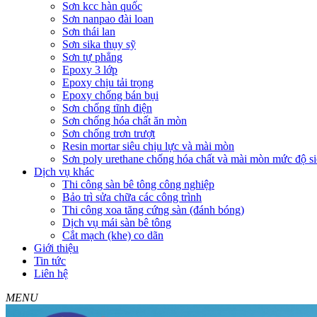
Sơn kcc hàn quốc
Sơn nanpao đài loan
Sơn thái lan
Sơn sika thụy sỹ
Sơn tự phẳng
Epoxy 3 lớp
Epoxy chịu tải trọng
Epoxy chống bán bụi
Sơn chống tĩnh điện
Sơn chống hóa chất ăn mòn
Sơn chống trơn trượt
Resin mortar siêu chịu lực và mài mòn
Sơn poly urethane chống hóa chất và mài mòn mức độ si
Dịch vụ khác
Thi công sàn bê tông công nghiệp
Bảo trì sửa chữa các công trình
Thi công xoa tăng cứng sàn (đánh bóng)
Dịch vụ mái sàn bê tông
Cắt mạch (khe) co dãn
Giới thiệu
Tin tức
Liên hệ
MENU