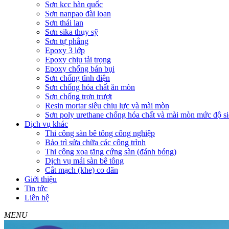
Sơn kcc hàn quốc
Sơn nanpao đài loan
Sơn thái lan
Sơn sika thụy sỹ
Sơn tự phẳng
Epoxy 3 lớp
Epoxy chịu tải trọng
Epoxy chống bán bụi
Sơn chống tĩnh điện
Sơn chống hóa chất ăn mòn
Sơn chống trơn trượt
Resin mortar siêu chịu lực và mài mòn
Sơn poly urethane chống hóa chất và mài mòn mức độ si
Dịch vụ khác
Thi công sàn bê tông công nghiệp
Bảo trì sửa chữa các công trình
Thi công xoa tăng cứng sàn (đánh bóng)
Dịch vụ mái sàn bê tông
Cắt mạch (khe) co dãn
Giới thiệu
Tin tức
Liên hệ
MENU