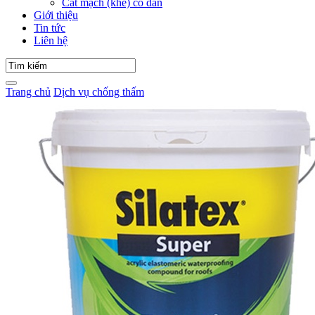
Cắt mạch (khe) co dãn
Giới thiệu
Tin tức
Liên hệ
Trang chủ
Dịch vụ chống thấm