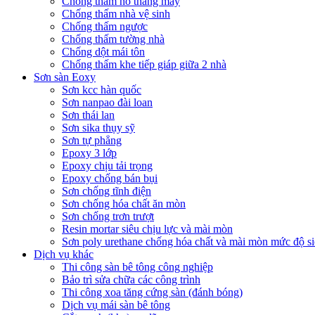
Chống thấm hố thang máy
Chống thấm nhà vệ sinh
Chống thấm ngược
Chống thấm tường nhà
Chống dột mái tôn
Chống thấm khe tiếp giáp giữa 2 nhà
Sơn sàn Eoxy
Sơn kcc hàn quốc
Sơn nanpao đài loan
Sơn thái lan
Sơn sika thụy sỹ
Sơn tự phẳng
Epoxy 3 lớp
Epoxy chịu tải trọng
Epoxy chống bán bụi
Sơn chống tĩnh điện
Sơn chống hóa chất ăn mòn
Sơn chống trơn trượt
Resin mortar siêu chịu lực và mài mòn
Sơn poly urethane chống hóa chất và mài mòn mức độ si
Dịch vụ khác
Thi công sàn bê tông công nghiệp
Bảo trì sửa chữa các công trình
Thi công xoa tăng cứng sàn (đánh bóng)
Dịch vụ mái sàn bê tông