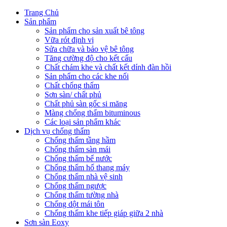
Trang Chủ
Sản phẩm
Sản phẩm cho sản xuất bê tông
Vữa rót định vị
Sửa chữa và bảo vệ bê tông
Tăng cường độ cho kết cấu
Chất chám khe và chất kết dính đàn hồi
Sản phẩm cho các khe nối
Chất chống thấm
Sơn sàn/ chất phủ
Chất phủ sàn gốc si măng
Màng chống thấm bituminous
Các loại sản phẩm khác
Dịch vụ chống thấm
Chống thấm tầng hầm
Chống thấm sàn mái
Chống thấm bể nước
Chống thấm hố thang máy
Chống thấm nhà vệ sinh
Chống thấm ngược
Chống thấm tường nhà
Chống dột mái tôn
Chống thấm khe tiếp giáp giữa 2 nhà
Sơn sàn Eoxy